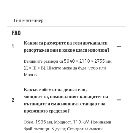
Тип контейнер
FAQ
Какви са размерите на този двуканален
1
репортажен ван и какво шаси използва?
Външните размери са 5940 × 2110 × 2755 мм
(Д × Ш × В). Шасито може да бъде Iveco или
Maxus.
Какъв е обемът на двигателя,
мощността, номиналният капацитет на
2
пътниците и емисионният стандарт на
превозното средство?
Обем: 1996 мл, Мощност: 110 kW; Номинален
брой пътници: 3 души; Стандарт за емисии: