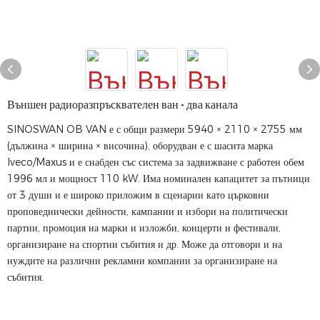
Външен радиоразпръсквателен ван - два канала
SINOSWAN OB VAN е с общи размери 5940 × 2110 × 2755 мм
(дължина × ширина × височина), оборудван е с шасита марка
Iveco/Maxus и е снабден със система за задвижване с работен обем
1996 мл и мощност 110 kW. Има номинален капацитет за пътници
от 3 души и е широко приложим в сценарии като църковни
проповеднически дейности, кампании и избори на политически
партии, промоция на марки и изложби, концерти и фестивали,
организиране на спортни събития и др. Може да отговори и на
нуждите на различни рекламни компании за организиране на
събития.