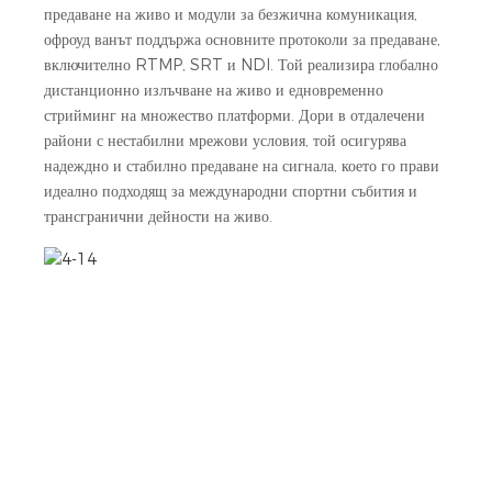
предаване на живо и модули за безжична комуникация,
офроуд ванът поддържа основните протоколи за предаване,
включително RTMP, SRT и NDI. Той реализира глобално
дистанционно излъчване на живо и едновременно
стрийминг на множество платформи. Дори в отдалечени
райони с нестабилни мрежови условия, той осигурява
надеждно и стабилно предаване на сигнала, което го прави
идеално подходящ за международни спортни събития и
трансгранични дейности на живо.