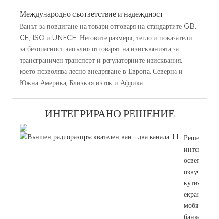
Международно съответствие и надеждност
Ванът за повдигане на товари отговаря на стандартите GB,
CE, ISO и UNECE. Неговите размери, тегло и показатели
за безопасност напълно отговарят на изискванията за
трансграничен транспорт и регулаторните изисквания,
което позволява лесно внедряване в Европа, Северна и
Южна Америка, Близкия изток и Африка.
ИНТЕГРИРАНО РЕШЕНИЕ
Решението,
интегрира
осветление,
озвучителн
кутия и LE
екран, прав
мобилната
банкетна