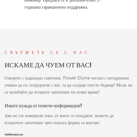
инженер. Предлага се и допълнителна 5-
годишна гаранционна поддръжка.
СВЪРЖЕТЕ СЕ С НАС
ИСКАМЕ ДА ЧУЕМ ОТ ВАС!
Говорете с надежден съветник. Power Stone честно с нетърпение
очаква да си сътрудничи с вас, за да създаде светло бъдеще! Моля, не
се колебайте да оставите запитване по всяко време!
Имате нужда от повече информация?
Ако не сте намерили това, от което се нуждаете, можете да
изпратите запитване чрез нашата форма за контакт.
info@sinoswan.com