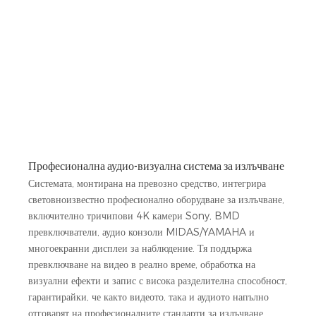
Професионална аудио-визуална система за излъчване
Системата, монтирана на превозно средство, интегрира
световноизвестно професионално оборудване за излъчване,
включително тричипови 4K камери Sony, BMD
превключватели, аудио конзоли MIDAS/YAMAHA и
многоекранни дисплеи за наблюдение. Тя поддържа
превключване на видео в реално време, обработка на
визуални ефекти и запис с висока разделителна способност,
гарантирайки, че както видеото, така и аудиото напълно
отговарят на професионалните стандарти за излъчване.