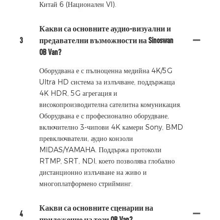
Китай 6 (Национален VI).
Какви са основните аудио-визуални и
3
предавателни възможности на Sinoswan
OB Van?
Оборудвана е с пълноценна медийна 4K/5G
Ultra HD система за излъчване, поддържаща
4K HDR, 5G агрегация и
високопроизводителна сателитна комуникация.
Оборудвана е с професионално оборудване,
включително 3-чипови 4K камери Sony, BMD
превключватели, аудио конзоли
MIDAS/YAMAHA. Поддържа протоколи
RTMP, SRT, NDI, което позволява глобално
дистанционно излъчване на живо и
многоплатформено стрийминг.
Какви са основните сценарии на
4
приложение на този OB Van?