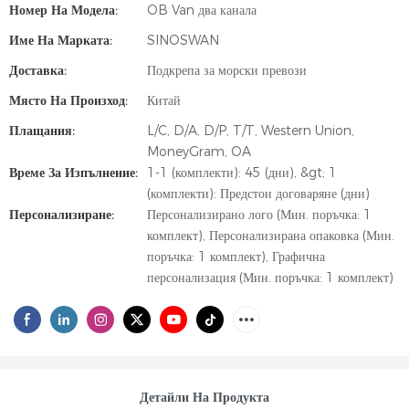
Номер На Модела:
OB Van два канала
Име На Марката:
SINOSWAN
Доставка:
Подкрепа за морски превози
Място На Произход:
Китай
Плащания:
L/C, D/A, D/P, T/T, Western Union,
MoneyGram, OA
Време За Изпълнение:
1-1 (комплекти): 45 (дни), &gt; 1
(комплекти): Предстои договаряне (дни)
Персонализиране:
Персонализирано лого (Мин. поръчка: 1
комплект), Персонализирана опаковка (Мин.
поръчка: 1 комплект), Графична
персонализация (Мин. поръчка: 1 комплект)
Детайли На Продукта