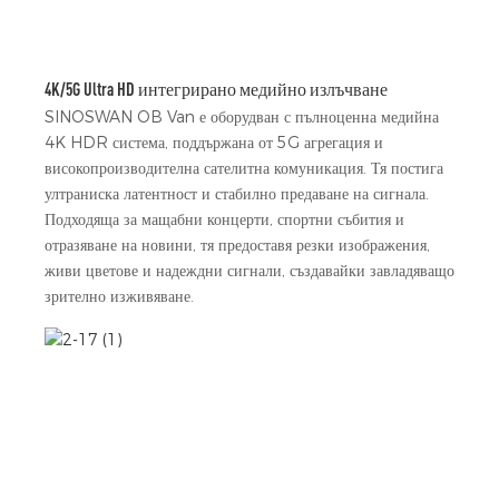
4K/5G Ultra HD интегрирано медийно излъчване
SINOSWAN OB Van е оборудван с пълноценна медийна
4K HDR система, поддържана от 5G агрегация и
високопроизводителна сателитна комуникация. Тя постига
ултраниска латентност и стабилно предаване на сигнала.
Подходяща за мащабни концерти, спортни събития и
отразяване на новини, тя предоставя резки изображения,
живи цветове и надеждни сигнали, създавайки завладяващо
зрително изживяване.