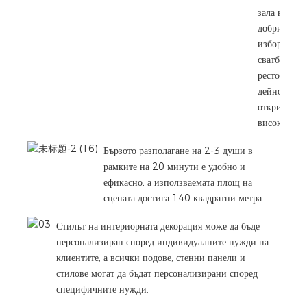
зала най-
добрият
избор за
сватби,
ресторанти
дейности н
открито от
висок клас.
Бързото разполагане на 2-3 души в
рамките на 20 минути е удобно и
ефикасно, а използваемата площ на
сцената достига 140 квадратни метра.
Стилът на интериорната декорация може да бъде
персонализиран според индивидуалните нужди на
клиентите, а всички подове, стенни панели и
стилове могат да бъдат персонализирани според
специфичните нужди.