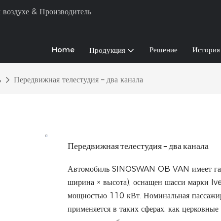
 воздухе & Производитель
Home
Решение
История
Продукция
ь
Передвижная телестудия – два канала
Передвижная телестудия – два канала
Автомобиль SINOSWAN OB VAN имеет габа
ширина × высота), оснащен шасси марки I
мощностью 110 кВт. Номинальная пассажир
применяется в таких сферах, как церковны