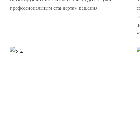
профессиональным стандартам вещания.
с
с
п
м