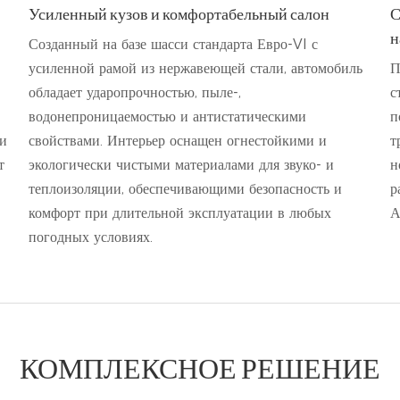
Усиленный кузов и комфортабельный салон
С
н
Созданный на базе шасси стандарта Евро-VI с
усиленной рамой из нержавеющей стали, автомобиль
П
обладает ударопрочностью, пыле-,
с
водонепроницаемостью и антистатическими
п
ки
свойствами. Интерьер оснащен огнестойкими и
т
т
экологически чистыми материалами для звуко- и
н
теплоизоляции, обеспечивающими безопасность и
р
комфорт при длительной эксплуатации в любых
А
погодных условиях.
КОМПЛЕКСНОЕ РЕШЕНИЕ