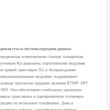
диная сеть и система передачи данных
ередвижная телевизионная станция, оснащенная
путником Ku-диапазона, портативными модулями
ля прямой трансляции 5G и беспроводными
оммуникационными модулями, поддерживает
сновные протоколы передачи, включая RTMP, SRT
 NDI. Она обеспечивает глобальную удаленную
рямую трансляцию и одновременную потоковую
ередачу на нескольких платформах. Даже в
тдаленных районах с нестабильным сетевым