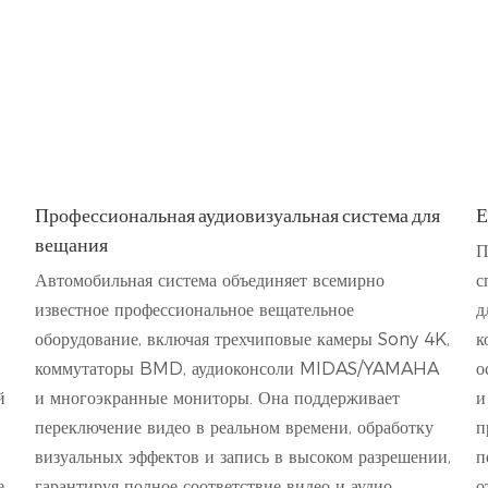
Профессиональная аудиовизуальная система для
Е
вещания
П
Автомобильная система объединяет всемирно
с
известное профессиональное вещательное
д
оборудование, включая трехчиповые камеры Sony 4K,
к
коммутаторы BMD, аудиоконсоли MIDAS/YAMAHA
о
й
и многоэкранные мониторы. Она поддерживает
и
переключение видео в реальном времени, обработку
п
визуальных эффектов и запись в высоком разрешении,
п
.
гарантируя полное соответствие видео и аудио
о