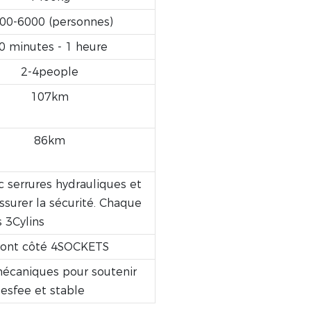
00-6000 (personnes)
0 minutes - 1 heure
2-4people
107km
86km
c serrures hydrauliques et
surer la sécurité. Chaque
s 3Cylins
front côté 4SOCKETS
écaniques pour soutenir
esfee et stable