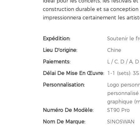
idéal pour les concerts, les festivals e
construction durable et sa conception
impressionnera certainement les artiste
Expédition:
Soutenir le f
Lieu D'origine:
Chine
Paiements:
L / C, D / A,
Délai De Mise En Œuvre:
1-1 (sets): 35 
Personnalisation:
Logo personn
personnalisé
graphique (
Numéro De Modèle:
ST90 Pro
Nom De Marque:
SINOSWAN