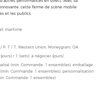
t d'autres performances en direct. Avec sa
 innovante, cette ferme de scène mobile
s et les publics.
ret maritime
 D / P, T / T, Western Union, Moneygram, OA
(jours),> 1 (sets): à négocier (jours)
alisé (min. Commande: 1 ensembles), emballage
 (min. Commande: 1 ensembles), personnalisation
min. Commande: 1 ensembles)