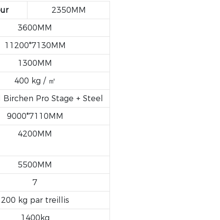
ur
2350MM
3600MM
11200*7130MM
1300MM
400 kg / ㎡
Birchen Pro Stage + Steel
9000*7110MM
4200MM
5500MM
7
200 kg par treillis
1400kg