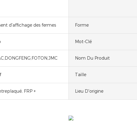
nt d'affichage des fermes
Forme
o
Mot-Clé
JAC,DONGFENG,FOTON,JMC
Nom Du Produit
f
Taille
ontreplaqué, FRP +
Lieu D'origine