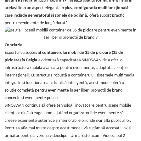
ascunse și ecranul LED mobil
maximizează spațiul scenei, menținând în
același timp un aspect elegant. În plus,
configurația multifuncțională,
care include generatorul și zonele de odihnă,
oferă suport practic
pentru evenimente de lungă durată.
Concluzie
Exportul cu succes al
containerului mobil de 35 de picioare (35 de
de
picioare) în Belgia
evidențiază capacitatea SINOSWAN
a oferi o
infrastructură mobilă avansată pentru evenimente, adaptată clienților
internaționali. Cu structura robustă a containerului, sistemele multimedia
integrate și funcționarea hidraulică inteligentă, acest model oferă o
soluție completă pentru evenimente în aer liber, promoții de brand,
concerte și evenimente publice.
SINOSWAN continuă să ofere tehnologii inovatoare pentru scene mobile
clienților din întreaga lume, ajutând organizatorii de evenimente să
creeze experiențe puternice și memorabile oriunde s-ar afla publicul lor.
Pentru a afla mai multe despre acest model, vă rugăm să accesați linkul
următor pentru a viziona videoclipul:
Urmărește acum
,
Videoclipul 2