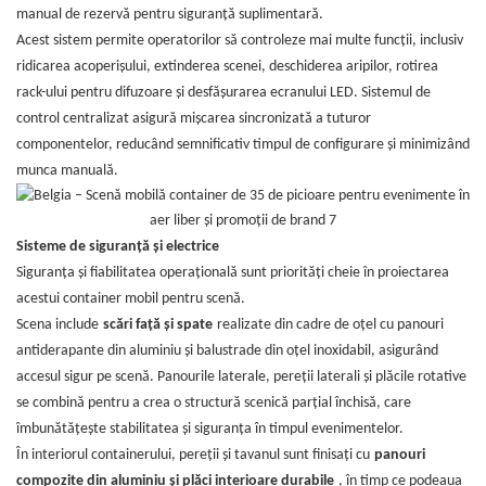
manual de rezervă pentru siguranță suplimentară.
Acest sistem permite operatorilor să controleze mai multe funcții, inclusiv
ridicarea acoperișului, extinderea scenei, deschiderea aripilor, rotirea
rack-ului pentru difuzoare și desfășurarea ecranului LED. Sistemul de
control centralizat asigură mișcarea sincronizată a tuturor
componentelor, reducând semnificativ timpul de configurare și minimizând
munca manuală.
Sisteme de siguranță și electrice
Siguranța și fiabilitatea operațională sunt priorități cheie în proiectarea
acestui container mobil pentru scenă.
Scena include
scări față și spate
realizate din cadre de oțel cu panouri
antiderapante din aluminiu și balustrade din oțel inoxidabil, asigurând
accesul sigur pe scenă. Panourile laterale, pereții laterali și plăcile rotative
se combină pentru a crea o structură scenică parțial închisă, care
îmbunătățește stabilitatea și siguranța în timpul evenimentelor.
În interiorul containerului, pereții și tavanul sunt finisați cu
panouri
compozite din aluminiu și plăci interioare durabile
, în timp ce podeaua