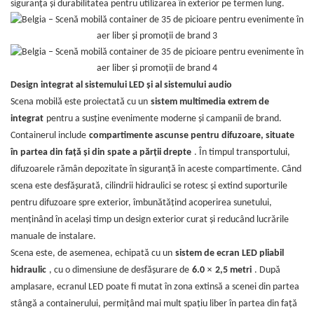
siguranța și durabilitatea pentru utilizarea în exterior pe termen lung.
Design integrat al sistemului LED și al sistemului audio
Scena mobilă este proiectată cu un
sistem multimedia extrem de
integrat
pentru a susține evenimente moderne și campanii de brand.
Containerul include
compartimente ascunse pentru difuzoare, situate
în partea din față și din spate a părții drepte
. În timpul transportului,
difuzoarele rămân depozitate în siguranță în aceste compartimente. Când
scena este desfășurată, cilindrii hidraulici se rotesc și extind suporturile
pentru difuzoare spre exterior, îmbunătățind acoperirea sunetului,
menținând în același timp un design exterior curat și reducând lucrările
manuale de instalare.
Scena este, de asemenea, echipată cu un
sistem de ecran LED pliabil
×
hidraulic
, cu o dimensiune de desfășurare de
6.0
2,5 metri
. După
amplasare, ecranul LED poate fi mutat în zona extinsă a scenei din partea
stângă a containerului, permițând mai mult spațiu liber în partea din față