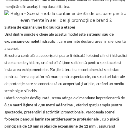
menținând în același timp durabilitatea.
Sistem de expansiune hidraulică a etapei
Unul dintre punctele cheie ale acestui model este
sistemul său de
expansiune complet hidraulic
, care permite desfășurarea lin și eficientă
a scenei.
Structura centrală a acoperișului poate fi ridicată folosind cilindri hidraulici
și coloane de ghidare, creând o înălțime suficientă pentru spectacole și
instalarea echipamentelor. Părțile laterale ale containerului se desfac
pentru a forma o platformă mare pentru spectacole, cu structuri laterale
de protecție care se conectează cu acoperișul și aripile, creând un mediu
scenic sigur și închis.
Odată complet desfășurată, scena atinge o dimensiune impresionantă de
8,14 metri lățime și 7,30 metri adâncime
, oferind spațiu amplu pentru
spectacole, prezentări și activități promoționale. Pardoseala scenei
folosește
panouri laminate antiderapante profesionale
, cu o
placă
principală de 18 mm și plăci de expansiune de 12 mm
, asigurând