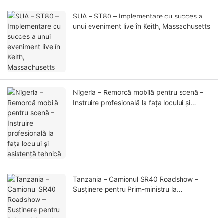
SUA – ST80 – Implementare cu succes a
unui eveniment live în Keith, Massachusetts
Nigeria – Remorcă mobilă pentru scenă –
Instruire profesională la fața locului și
asistență tehnică
Tanzania – Camionul SR40 Roadshow –
Susținere pentru Prim-ministru la
sărbătoarea zilei de naștere a lui Buddha și
la ceremonia Casei lui Buddha de Aur (1)