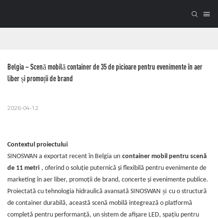
Belgia – Scenă mobilă container de 35 de picioare pentru evenimente în aer 
liber și promoții de brand
2026-04-12
Contextul proiectului
SINOSWAN a exportat recent în Belgia un
container mobil pentru scenă
de 11 metri
, oferind o soluție puternică și flexibilă pentru evenimente de
marketing în aer liber, promoții de brand, concerte și evenimente publice.
și
Proiectată cu tehnologia hidraulică avansată SINOSWAN
cu o structură
de container durabilă, această scenă mobilă integrează o platformă
completă pentru performanță, un sistem de afișare LED, spațiu pentru