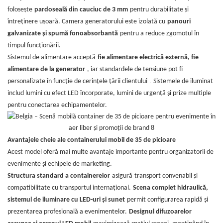
folosește
pardoseală din cauciuc de 3 mm
pentru durabilitate și
întreținere ușoară. Camera generatorului este izolată cu
panouri
galvanizate și spumă fonoabsorbantă
pentru a reduce zgomotul în
timpul funcționării.
Sistemul de alimentare acceptă
fie alimentare electrică externă, fie
alimentare de la generator
, iar standardele de tensiune pot fi
.
personalizate în funcție de cerințele țării clientului
Sistemele de iluminat
includ lumini cu efect LED încorporate, lumini de urgență și prize multiple
pentru conectarea echipamentelor.
Avantajele cheie ale containerului mobil de 35 de picioare
Acest model oferă mai multe avantaje importante pentru organizatorii de
evenimente și echipele de marketing.
Structura standard a containerelor
asigură
transport convenabil și
compatibilitate cu transportul internațional.
Scena complet hidraulică,
sistemul de iluminare cu LED-uri și sunet
permit configurarea rapidă și
prezentarea profesională a evenimentelor.
Designul difuzoarelor