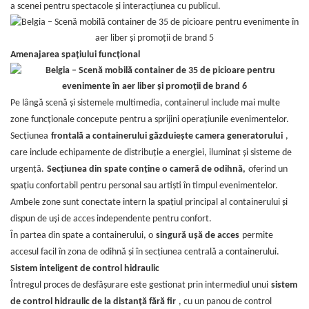
a scenei pentru spectacole și interacțiunea cu publicul.
Amenajarea spațiului funcțional
Pe lângă scenă și sistemele multimedia, containerul include mai multe
zone funcționale concepute pentru a sprijini operațiunile evenimentelor.
Secțiunea
frontală a containerului găzduiește camera generatorului
,
care include echipamente de distribuție a energiei, iluminat și sisteme de
urgență.
Secțiunea din spate conține o cameră de odihnă,
oferind un
spațiu confortabil pentru personal sau artiști în timpul evenimentelor.
Ambele zone sunt conectate intern la spațiul principal al containerului și
dispun de uși de acces independente pentru confort.
În partea din spate a containerului, o
singură ușă de acces
permite
accesul facil în zona de odihnă și în secțiunea centrală a containerului.
Sistem inteligent de control hidraulic
Întregul proces de desfășurare este gestionat prin intermediul unui
sistem
de control hidraulic de la distanță fără fir
, cu un panou de control