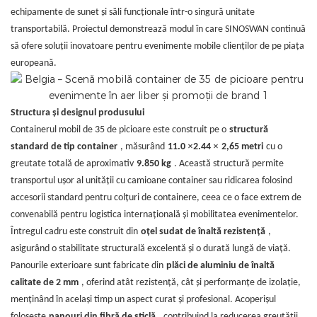
echipamente de sunet și săli funcționale într-o singură unitate
transportabilă. Proiectul demonstrează modul în care SINOSWAN continuă
să ofere soluții inovatoare pentru evenimente mobile clienților de pe piața
europeană.
Structura și designul produsului
Containerul mobil de 35 de picioare este construit pe o
structură
×
×
standard de tip container
, măsurând
11.0
2.44
2,65 metri
cu o
greutate totală de aproximativ
9.850 kg
. Această structură permite
transportul ușor al unității cu camioane container sau ridicarea folosind
accesorii standard pentru colțuri de containere, ceea ce o face extrem de
convenabilă pentru logistica internațională și mobilitatea evenimentelor.
Întregul cadru este construit din
oțel sudat de înaltă rezistență
,
asigurând o stabilitate structurală excelentă și o durată lungă de viață.
Panourile exterioare sunt fabricate din
plăci de aluminiu de înaltă
calitate de 2 mm
, oferind atât rezistență, cât și performanțe de izolație,
menținând în același timp un aspect curat și profesional. Acoperișul
folosește
panouri din fibră de sticlă
, contribuind la reducerea greutății,