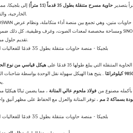
SINOSWAN مؤخراً بتصدير
حاوية مسرح متنقلة بطول 35 قدماً (11 متراً)
إلى بلجيكا، مما
الخارجية، والترويج للعلامات التجارية، والحفلات الموسيقية، والفعاليات العامة.
حاويات متين، وهي تجمع بين منصة أداء متكاملة، ونظام عرض
صُممت هذه المنصة المتنقلة بتقنية هيد
تقديم حلول مبتكرة للفعاليات المتنقلة لعملائها في جميع أنحاء السوق الأوروبية.
لحاوية المتنقلة التي يبلغ طولها 35 قدمًا على
هيكل قياسي من نوع الح
98 كيلوغرامًا
. يتيح هذا الهيكل سهولة نقل الوحدة بواسطة شاحنات الح
يجعلها ملائمة للغاية للخدمات اللوجستية الدولية وحركة الفعاليات.
 بأكمله مصنوع من
فولاذ ملحوم عالي المتانة
، مما يضمن ثباتًا هيكليًا 
دة بسماكة 2 مم
، توفر المتانة والعزل مع الحفاظ على مظهر أنيق 