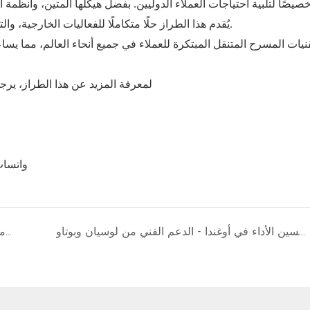
صًا لتلبية احتياجات العملاء الدوليين. بفضل هيكلها المتين، وأنظمة ا
يُقدم هذا الطراز حلًا متكاملًا للفعاليات الخارجية، والترويج للعلامات التجارية، والحفلات الموسيقية، والفعاليات العامة.
لمعرفة المزيد عن هذا الطراز، يرجى
واتساب: +86 188 3895 0310 / +86 186 17
خدمات الصيانة والتفتيش وتحسين الأداء في أوغندا - الدعم الفني من لوسيان وبوتاو
الأرجنتين – مقطورة المسرح المتنقل ST130 تحصل على الشهادة الرسمية وموافقة LCM