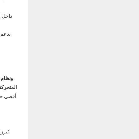
داخل ا
يدعم 
نظام المسرح الهيدروليكي ب
تصميم مكبرات الصوت المخفية وشاشة LED المتح
أقصى حد 
يُبرز