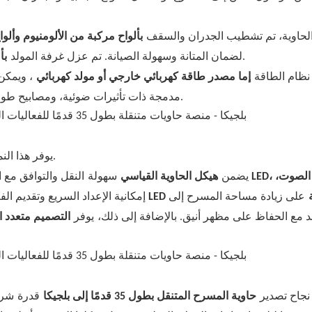
لحاوية، تم تشطيب الجدران والسقف
بألواح مركبة من الألومنيوم وألوا
لتقليل الضوضاء أثناء التشغيل.
لضمان المتانة وسهولة الصيانة. تم عزل غرفة المولد
بأ
نظام الطاقة
إما مصدر طاقة كهربائي خارجي أو مولد كهربائي
، ويمكن
الإضاءة مصابيح LED مدمجة ذات تأثيرات ضوئية، ومصابيح طوارئ، ومنافذ طاقة متعددة لتوصيل المعدات.
يوفر هذا النموذج العديد من المزايا المهمة لمنظمي الفعاليات وفرق التسويق.
يضمن
الكامل، وشاشة LED، ونظام الصوت،
هيكل الحاوية القياسي
سهولة
النقل والتوافق مع 
ركة
على زيادة مساحة المسرح إلى
إمكانية الإعداد السريع وتقديم الف
يوفر
مع الحفاظ على مظهر أنيق. بالإضافة إلى ذلك،
التصميم متعدد ا
قدرة
شرك
نجاح تصدير
حاوية المسرح المتنقل بطول 35 قدمًا إلى بلجيكا