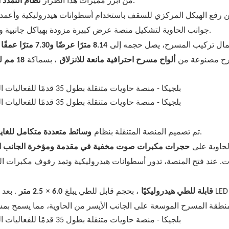
، والذي يسمح بفتح المسرح بسلاسة وكفاءة.
من أبرز مميزات هذا الطراز
نظام التمدد 
 رفع الهيكل المركزي للسقف باستخدام أسطوانات هيدروليكية وأعمدة تو
جوانب الحاوية لتشكيل منصة عرض كبيرة مزودة بهياكل جانبية واقية تتصل بالسقف والأجنحة، مما يخلق بيئة مسرح آمنة ومغلقة.
مال تركيب المسرح، يصل حجمه إلى
8.14 مترًا عرضًا و7.30 مترًا عمقًا
ح مصنوعة من
ألواح مسرح احترافية مانعة للانزلاق
، بسماكة
18 مم للوح المسرح الرئيسي و12 مم لألواح التمدد
لدعم الفعاليات الحديثة والحملات التسويقية للعلامات التجارية.
تم تصميم المنصة المتنقلة بنظام
وسائط متعددة متكامل للغاي
لحاوية على
حجرات مكبرات صوت مخفية في مقدمة ومؤخرة الجانب ال
ت. عند فتح المنصة، تدور أسطوانات هيدروليكية وتمد رفوف مكبرات 
×
شاشة LED قابلة للطي هيدروليكيًا
، بحجم قابل للطي يبلغ
6.0
2.5 متر
. بعد 