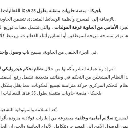
بالإضافة إلى المسرح وأنظمة الوسائط المتعددة، تتضمن الحاوية العديد من المناطق الوظيفية المصممة لدعم عمليات الفعاليات.
لجزء
الأمامي من الحاوية غرفة المولدات
، والتي تشمل معدات توزيع ال
،
توفر مساحة مريحة للموظفين أو الفنانين أثناء الفعاليات. ويرتبط كلا 
يسمح
بالدخول بسهولة إلى منطقة الاستراحة وقسم الحاوية المركزي.
في الجزء الخلفي من الحاوية،
باب وصول واحد
، مع لوحة تحكم يدوية احتياطية لمزيد من الأمان.
تتم إدارة عملية النشر بأكملها من خلال
نظام تحكم هيدروليكي ل
هذا النظام المشغلين من التحكم في وظائف متعددة، تشمل رفع السقف
تُعد السلامة والموثوقية التشغيلية من الأولويات الرئيسية في تصميم حاوية المسرح المتنقل هذه.
لمسرح
سلالم أمامية وخلفية
مصنوعة من إطارات فولاذية مزودة بألواح أ
من الوصول الآمن إلى المسرح. وتتكامل الألواح الجانبية والجدران الجا