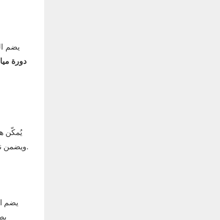
يضم
ا
دورة مياه
يُمكّن 
ونشر شاشة LED. ويضمن نظام التحكم المركزي حركة متزامنة لجميع المكونات، مما يقلل بشكل كبير من وقت الإعداد ويقلل من العمل اليدوي.
يضم ا
يض