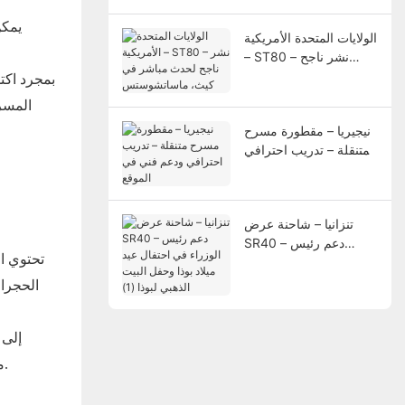
سبورت بيسا
يمكن
الولايات المتحدة الأمريكية
– ST80 – نشر ناجح
لحدث مباشر في كيث،
بمجرد اكت
ماساتشوستس
المسر
نيجيريا – مقطورة مسرح
متنقلة – تدريب احترافي
ودعم فني في الموقع
تنزانيا – شاحنة عرض
SR40 – دعم رئيس
تحتوي ا
الوزراء في احتفال عيد
ميلاد بوذا وحفل البيت
الحجرا
الذهبي لبوذا (1)
منطقة المسرح الموسعة على الجانب الأيسر من الحاوية، مما يسمح بمساحة مفتوحة أكبر في مقدمة المسرح للعروض وتفاعل الجمهور.