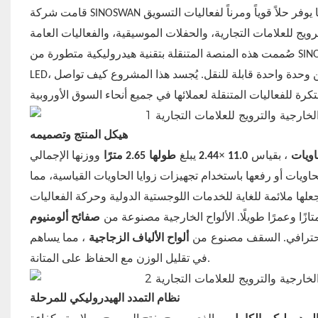
 يوفر حلاً قوياً ومرناً لفعاليات التسويق
روليكية متطورة من SINOSWAN
LED، ومساحة مخصصة لمعدات الصوت، وغرف وظيفية، كل ذلك ضمن وحدة واحدة قابلة للنقل. يُجسد هذا المشروع كيف تواصل SINOSWAN
هيكل المنتج وتصميمه
يبلغ
×
طولها
اويات
، بقياس
11.0
2.44
2.65 مترًا
ووزنها الإجمالي
اويات أو رفعها باستخدام تجهيزات زوايا الحاويات القياسية، مما
ممتازًا وعمرًا طويلًا. الألواح الخارجية مصنوعة من
صفائح ألومنيوم
من
واحترافي. السقف مصنوع
ألواح الألياف الزجاجية
، مما يساهم
في تقليل الوزن مع الحفاظ على المتانة.
نظام التمدد الهيدروليكي للمرحلة