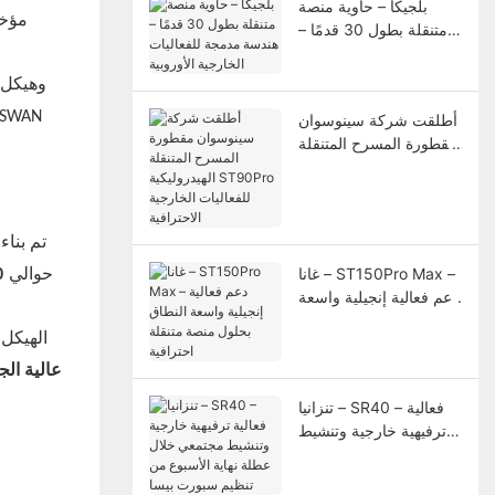
بلجيكا – حاوية منصة
قامت شركة 
متنقلة بطول 30 قدمًا –
هندسة مدمجة للفعاليات
الخارجية الأوروبية
وهيكل
أطلقت شركة سينوسوان
مقطورة المسرح المتنقلة
الهيدروليكية ST90Pro
للفعاليات الخارجية
الاحترافية
تم بناء ا
غانا – ST150Pro Max –
حوالي
50
دعم فعالية إنجيلية واسعة
النطاق بحلول منصة
الهيكل
متنقلة احترافية
عالية الجو
تنزانيا – SR40 – فعالية
ترفيهية خارجية وتنشيط
مجتمعي خلال عطلة نهاية
الأسبوع من تنظيم