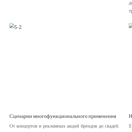
д
т
Сценарии многофункционального применения
Н
От концертов и рекламных акций брендов до свадеб,
S