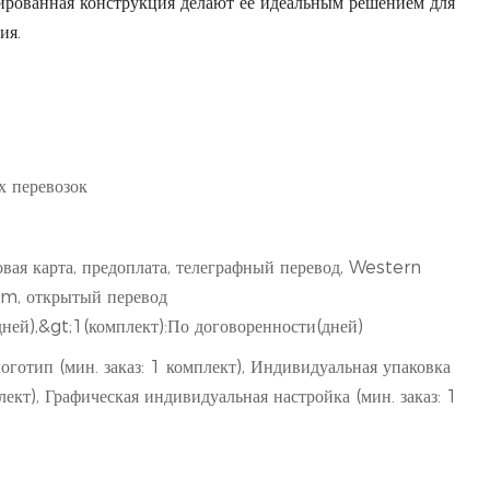
рированная конструкция делают её идеальным решением для
ия.
х перевозок
овая карта, предоплата, телеграфный перевод, Western
m, открытый перевод
дней),&gt;1(комплект):По договоренности(дней)
готип (мин. заказ: 1 комплект), Индивидуальная упаковка
плект), Графическая индивидуальная настройка (мин. заказ: 1