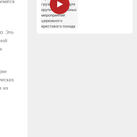
ремятся
сценический
грузовик SS70 для
крупномасштабных
мероприятий
церковного
o. Это
крестового похода
кной
а
рне
ческих
и их