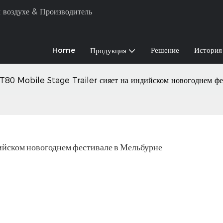
 воздухе & Производитель
Home
Решение
История
Продукция
T80 Mobile Stage Trailer сияет на индийском новогоднем фе
а индийском новогоднем фестивале в Мельбурне