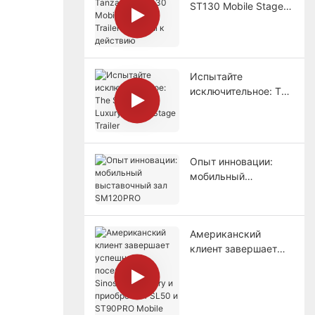
ST130 Mobile Stage
Trailers: готовы к
действию
Испытайте
исключительное: The
ST150PRO Luxury
Mobile Stage Trailer
Опыт инновации:
мобильный
выставочный зал
SM120PRO
Американский
клиент завершает
успешное посещение
Sinoswan Factory и
приобретает SL50 и
ST90PRO Mobile