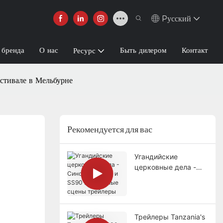
Pусский
 бренда
О нас
Быть дилером
Контакт
Ресурс
стивале в Мельбурне
Рекомендуется для вас
Угандийские
церковные дела -
Синосван SS70 и
SS90 Мобильные
сцены трейлеры
Трейлеры Tanzania's