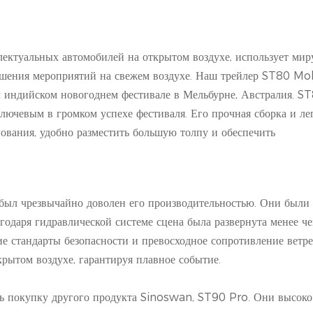
ектуальных автомобилей на открытом воздухе, использует мир
чшения мероприятий на свежем воздухе. Наш трейлер ST80 Mo
м индийском новогоднем фестивале в Мельбурне, Австралия. ST
лючевым в громком успехе фестиваля. Его прочная сборка и ле
ования, удобно разместить большую толпу и обеспечить
 был чрезвычайно доволен его производительностью. Они были
годаря гидравлической системе сцена была развернута менее че
кие стандарты безопасности и превосходное сопротивление ветр
рытом воздухе, гарантируя плавное событие.
ть покупку другого продукта Sinoswan, ST90 Pro. Они высоко