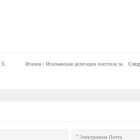
Угандийские церковные дела - Синосван SS70 и SS90 Мобильные сцены трейлеры
Италия – Итальянская делегация посетила завод SINOSWAN для ознакомления с решениями для мобильных сцен, соответствующими европейским стандартам.
След
Электронная Почта