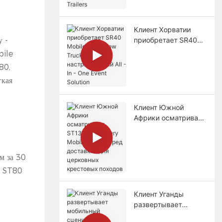
Trailers
Клиент Хорватии
приобретает SR40
у -
Mobile Roadshow
bile
Truck,
80,
настраиваемый All -
гкая
In - One Event
Solution
Клиент Южной
Африки осматривает
ST130PRO Luxury
Mobile Stage перед
доставкой для
м за 30
церковных
крестовых походов
е ST80
Клиент Уганды
развертывает
мобильный