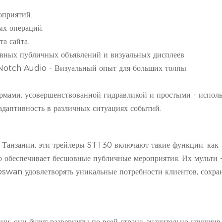
оприятий.
ых операций.
а сайта.
вных публичных объявлений и визуальных дисплеев.
Notch Audio - Визуальный опыт для больших толпы.
ами, усовершенствованной гидравликой и простыми - исполь
 адаптивность в различных ситуациях событий.
 Танзании, эти трейлеры ST130 включают такие функции, как
 обеспечивает бесшовные публичные мероприятия. Их мульти 
swan удовлетворять уникальные потребности клиентов, сохра
ии, они будут развернуты по всей стране, значительно улучшив