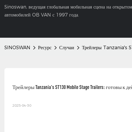
Sinoswan, ведущая глобальная мобильная сцена на открытом
автомобилей OB VAN с 1997 года.
SINOSWAN
Ресурс
Случаи
Трейлеры Tanzania's S
Трейлеры Tanzania's ST130 Mobile Stage Trailers: готовы к 
2025-04-30