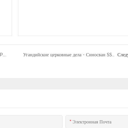
Испытайте исключительное: The ST150PRO Luxury Mobile Stage Trailer
Угандийские церковные дела - Синосван SS70 и SS90 Мобильные сцены трейлеры
След
Электронная Почта