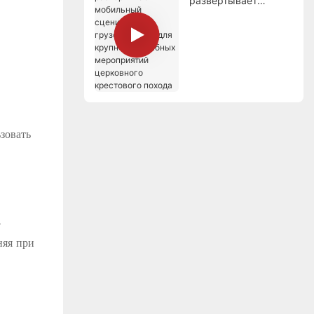
развертывает
мобильный
сценический
грузовик SS70 для
крупномасштабных
мероприятий
церковного
крестового похода
зовать
-
няя при