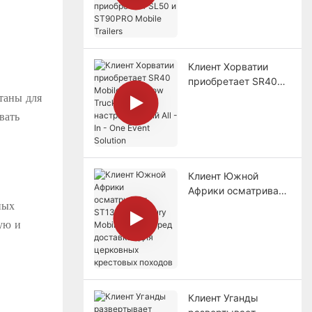
приобретает SL50 и
ST90PRO Mobile
Trailers
Клиент Хорватии
приобретает SR40
Mobile Roadshow
таны для
Truck,
вать
настраиваемый All -
In - One Event
Solution
Клиент Южной
Африки осматривает
ST130PRO Luxury
ных
Mobile Stage перед
ую и
доставкой для
церковных
крестовых походов
Клиент Уганды