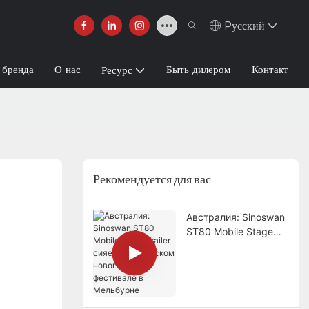
Pусский
 бренда
О нас
Быть дилером
Контакт
Ресурс
Рекомендуется для вас
Австралия: Sinoswan
ST80 Mobile Stage
Trailer сияет на
индийском
новогоднем
фестивале в
Мельбурне