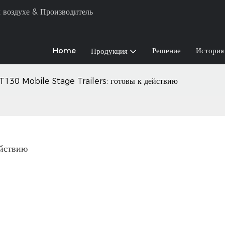
 воздухе & Производитель
Home
Решение
История
Продукция
T130 Mobile Stage Trailers: готовы к действию
действию