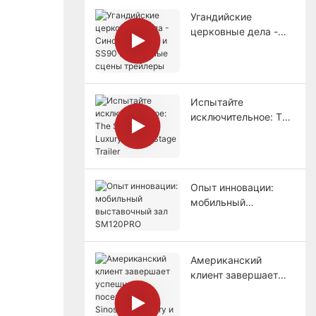
Угандийские
церковные дела -
Синосван SS70 и
SS90 Мобильные
сцены трейлеры
Испытайте
исключительное: The
ST150PRO Luxury
Mobile Stage Trailer
Опыт инновации:
мобильный
выставочный зал
SM120PRO
Американский
клиент завершает
успешное посещение
Sinoswan Factory и