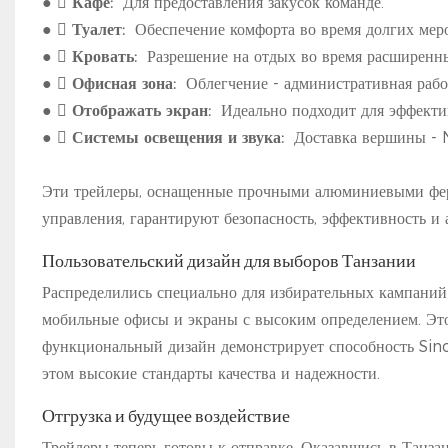
●

Кафе:
Для предоставления закусок команде.
●

Туалет:
Обеспечение комфорта во время долгих мер
●

Кровать:
Разрешение на отдых во время расширенн
●

Офисная зона:
Облегчение - административная работ
●

Отображать экран:
Идеально подходит для эффекти
●

Системы освещения и звука:
Доставка вершины - 
Эти трейлеры, оснащенные прочными алюминиевыми ферм
управления, гарантируют безопасность, эффективность и
Пользовательский дизайн для выборов Танзании
Распределились специально для избирательных кампаний
мобильные офисы и экраны с высоким определением. Это
функциональный дизайн демонстрирует способность Sino
этом высокие стандарты качества и надежности.
Отгрузка и будущее воздействие
Трейлеры теперь готовы к отправке. Оказавшись в Танзан