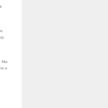
я
и,
ашу
. Мы
тв и